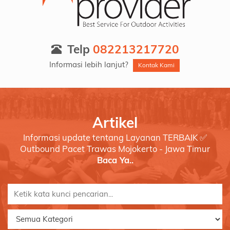
Telp
082213217720
Informasi lebih lanjut?
Kontak Kami
Artikel
Informasi update tentang Layanan TERBAIK ✅
Outbound Pacet Trawas Mojokerto - Jawa Timur
Baca Ya..