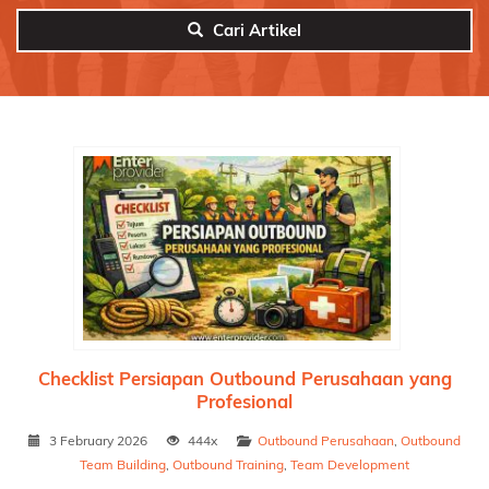
Cari Artikel
Checklist Persiapan Outbound Perusahaan yang
Profesional
3 February 2026
444x
Outbound Perusahaan
,
Outbound
Team Building
,
Outbound Training
,
Team Development