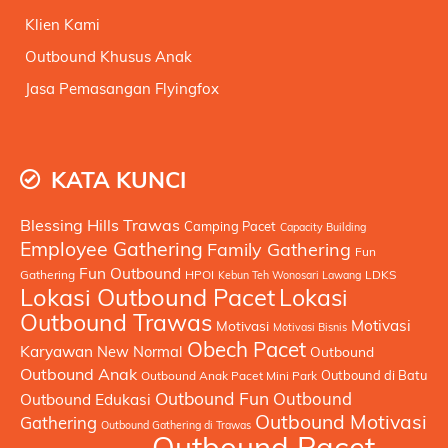
Klien Kami
Outbound Khusus Anak
Jasa Pemasangan Flyingfox
KATA KUNCI
Blessing Hills Trawas
Camping Pacet
Capacity Building
Employee Gathering
Family Gathering
Fun
Fun Outbound
Gathering
HPOI
LDKS
Kebun Teh Wonosari Lawang
Lokasi Outbound Pacet
Lokasi
Outbound Trawas
Motivasi
Motivasi
Motivasi Bisnis
Obech Pacet
Karyawan
New Normal
Outbound
Outbound Anak
Outbound di Batu
Outbound Anak Pacet Mini Park
Outbound Fun
Outbound
Outbound Edukasi
Outbound Motivasi
Gathering
Outbound Gathering di Trawas
Outbound Pacet