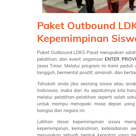
Paket Outbound LDK
Kepemimpinan Sisw
Paket Outbound LDKS Pacet merupakan salah
pelatihan dan event organizer
ENTER PROV
Jawa Timur. Melalui program ini kami pedu
tangguh, bermental positif, amanah, dan ber
Tahukah anda jika seorang siswa atau anak
Indonesia, maka dari itu sepatutmya kita h
melalui pelatihan-pelatihan seperti salah 
untuk mampu menapaki masa depan yang 
bangsa dan negara ini.
Latihan dasar kepemimpinan siswa mem
kepemimpinan, kemandirian, keteladanan se
merupakan sebuah bentuk kegiatan yang me