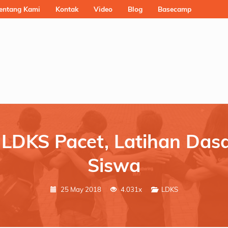
entang Kami
Kontak
Video
Blog
Basecamp
 LDKS Pacet, Latihan Das
Siswa
25 May 2018
4.031x
LDKS