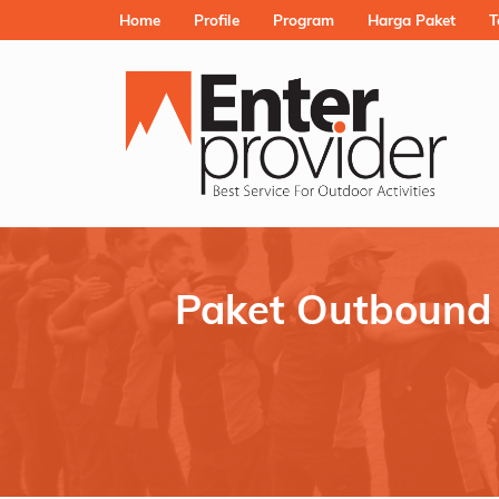
Home
Profile
Program
Harga Paket
T
Paket Outbound