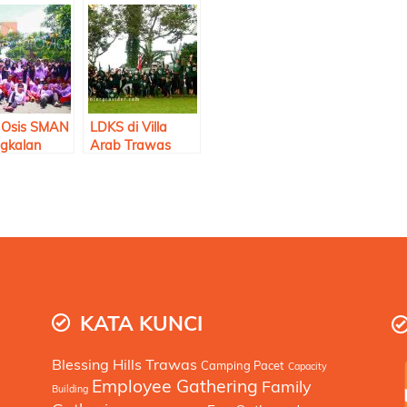
 Osis SMAN
LDKS di Villa
gkalan
Arab Trawas
 di Villa
bersama OSIS
na Pacet
SMAN 2
Bangkalan
Madura
KATA KUNCI
Blessing Hills Trawas
Camping Pacet
Capacity
Employee Gathering
Family
Building