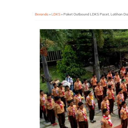
Beranda
»
LDKS
»
Paket Outbound LDKS Pacet, Latihan D