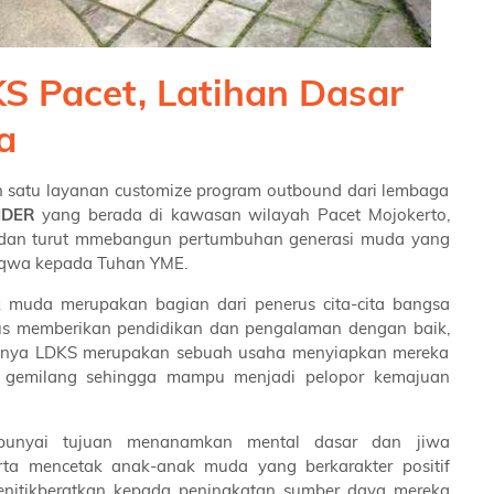
S Pacet, Latihan Dasar
a
 satu layanan customize program outbound dari lembaga
IDER
yang berada di kawasan wilayah Pacet Mojokerto,
li dan turut mmebangun pertumbuhan generasi muda yang
taqwa kepada Tuhan YME.
 muda merupakan bagian dari penerus cita-cita bangsa
arus memberikan pendidikan dan pengalaman dengan baik,
satunya LDKS merupakan sebuah usaha menyiapkan mereka
gemilang sehingga mampu menjadi pelopor kemajuan
punyai tujuan menanamkan mental dasar dan jiwa
rta mencetak anak-anak muda yang berkarakter positif
nitikberatkan kepada peningkatan sumber daya mereka