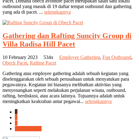
Pacet. Dimana obech avonture pacet merupakan salah satu lokasi
outbound yang masuk di 19 daftar tempat outbound dan gathering
yang ada di pacet. ...
selengkapnya
Gathering dan Rafting Suncity Group di
Villa Radisa Hill Pacet
10 February 2023
534x
Employee Gathering
,
Fun Outbound
,
Obech Pacet
,
Rafting Pacet
Gathering atau employee gathering adalah sebuah kegiatan yang
diselenggarakan oleh sebuah perusahaan untuk menyatukan para
pegawainya. Kegiatan ini biasanya melibatkan aktivitas yang
menyenangkan seperti melakukan perjalanan wisata, outbound,
rafting, berdiskusi, atau acara lainnya. Tujuannya adalah untuk
meningkatkan keakraban antar pegawai...
selengkapnya
1
2
3
Selanjutnya »