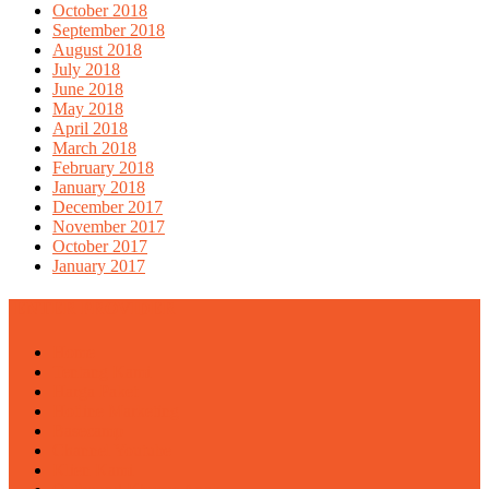
October 2018
September 2018
August 2018
July 2018
June 2018
May 2018
April 2018
March 2018
February 2018
January 2018
December 2017
November 2017
October 2017
January 2017
ENTER PROVIDER
Home
Tentang Kami
Harga Paket
Hotline Marketing
Basecamp
Channel Youtube
Klien Kami