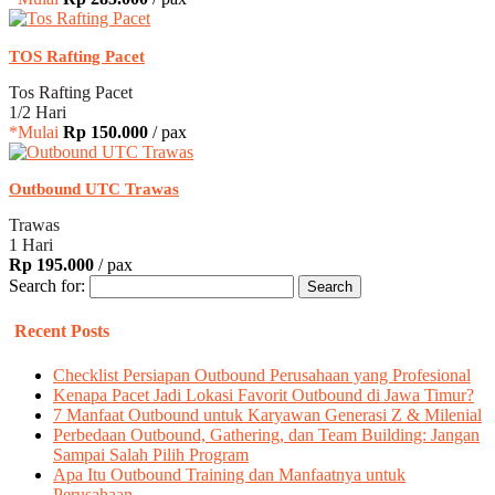
TOS Rafting Pacet
Tos Rafting Pacet
1/2 Hari
*Mulai
Rp 150.000
/ pax
Outbound UTC Trawas
Trawas
1 Hari
Rp 195.000
/ pax
Search for:
Recent Posts
Checklist Persiapan Outbound Perusahaan yang Profesional
Kenapa Pacet Jadi Lokasi Favorit Outbound di Jawa Timur?
7 Manfaat Outbound untuk Karyawan Generasi Z & Milenial
Perbedaan Outbound, Gathering, dan Team Building: Jangan
Sampai Salah Pilih Program
Apa Itu Outbound Training dan Manfaatnya untuk
Perusahaan