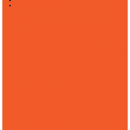
Outbound Khusus Anak
Jasa Pemasangan Flyingfox
KATA KUNCI
Employee
Blessing Hills Trawas
Camping Pacet
Capacity Building
Gathering
Family Gathering
Fun Outbound
Fun Gathering
HPOI
Lokasi Outbound Pacet
LDKS
Kebun Teh Wonosari Lawang
Lokasi Outbound Trawas
Motivasi
Motivasi
Motivasi Bisnis
Obech Pacet
Karyawan
Outbound Anak
New Normal
Outbound
Outbound Edukasi
Outbound Anak Pacet Mini Park
Outbound di Batu
Outbound Fun
Outbound Gathering
Outbound Gathering di Trawas
Outbound
Outbound Motivasi
Outbound New Normal
Pacet
Outbound Pacet Trawas
Outbound Rafting Pacet
Outbound Team Building
Outbound Training
Outbound Trawas
Pacet Mini Park
Paket
Paintball Pacet
Rafting
Paket Outbound Trawas
Outbound pacet
Pandemi COVID-19
Pacet
Sewa Villa Pacet
Team Building
Villa Pacet
Tos Rafting Pacet
Wisata Pacet
Wisata Mojokerto