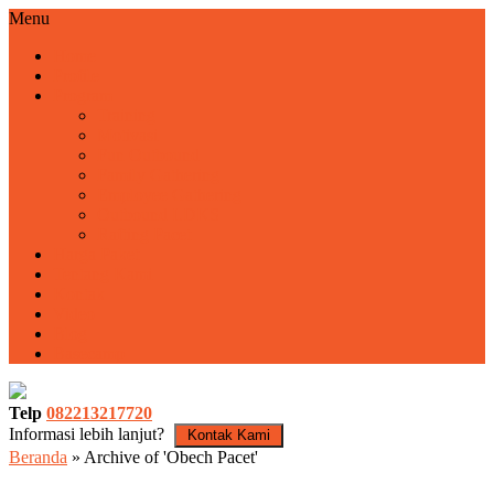
Menu
Home
Profile
Program
Training
Motivasi
Fun Outbound
Family Gathering
Employee Gathering
Outbound LDKS
Rafting Pacet
Harga Paket
Tentang Kami
Kontak
Video
Blog
Basecamp
Telp
082213217720
Informasi lebih lanjut?
Kontak Kami
Beranda
»
Archive of 'Obech Pacet'