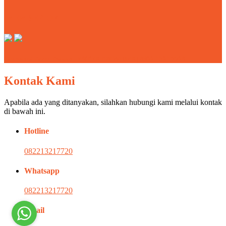
MEMBER OF
Outbound Pacet Trawas - ENTER PROVIDER | 0822 1321 7720
Kontak Kami
Apabila ada yang ditanyakan, silahkan hubungi kami melalui kontak
di bawah ini.
Hotline
082213217720
Whatsapp
082213217720
Email