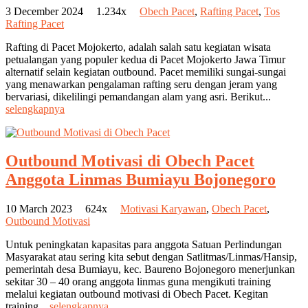
3 December 2024
1.234x
Obech Pacet
,
Rafting Pacet
,
Tos
Rafting Pacet
Rafting di Pacet Mojokerto, adalah salah satu kegiatan wisata
petualangan yang populer kedua di Pacet Mojokerto Jawa Timur
alternatif selain kegiatan outbound. Pacet memiliki sungai-sungai
yang menawarkan pengalaman rafting seru dengan jeram yang
bervariasi, dikelilingi pemandangan alam yang asri. Berikut...
selengkapnya
Outbound Motivasi di Obech Pacet
Anggota Linmas Bumiayu Bojonegoro
10 March 2023
624x
Motivasi Karyawan
,
Obech Pacet
,
Outbound Motivasi
Untuk peningkatan kapasitas para anggota Satuan Perlindungan
Masyarakat atau sering kita sebut dengan Satlitmas/Linmas/Hansip,
pemerintah desa Bumiayu, kec. Baureno Bojonegoro menerjunkan
sekitar 30 – 40 orang anggota linmas guna mengikuti training
melalui kegiatan outbound motivasi di Obech Pacet. Kegitan
training...
selengkapnya