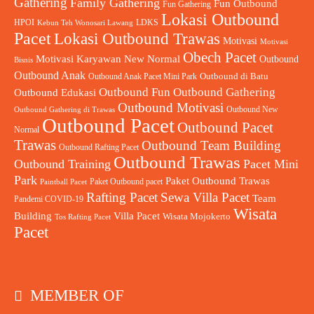
Gathering
Family Gathering
Fun Outbound
Fun Gathering
Lokasi Outbound
HPOI
LDKS
Kebun Teh Wonosari Lawang
Pacet
Lokasi Outbound Trawas
Motivasi
Motivasi
Obech Pacet
Motivasi Karyawan
New Normal
Outbound
Bisnis
Outbound Anak
Outbound Anak Pacet Mini Park
Outbound di Batu
Outbound Fun
Outbound Gathering
Outbound Edukasi
Outbound Motivasi
Outbound New
Outbound Gathering di Trawas
Outbound Pacet
Outbound Pacet
Normal
Trawas
Outbound Team Building
Outbound Rafting Pacet
Outbound Trawas
Outbound Training
Pacet Mini
Park
Paket Outbound Trawas
Paket Outbound pacet
Paintball Pacet
Rafting Pacet
Sewa Villa Pacet
Team
Pandemi COVID-19
Wisata
Building
Villa Pacet
Wisata Mojokerto
Tos Rafting Pacet
Pacet
MEMBER OF