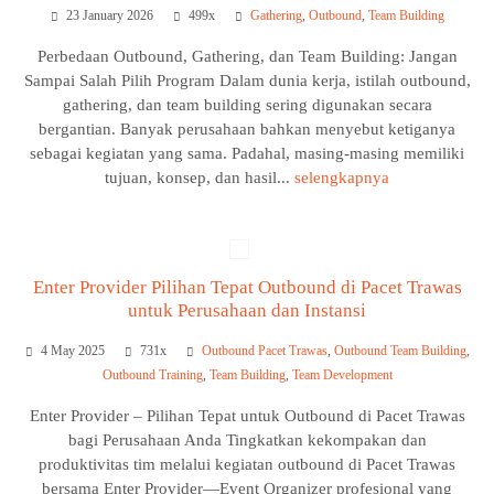
23 January 2026
499x
Gathering
,
Outbound
,
Team Building
Perbedaan Outbound, Gathering, dan Team Building: Jangan
Sampai Salah Pilih Program Dalam dunia kerja, istilah outbound,
gathering, dan team building sering digunakan secara
bergantian. Banyak perusahaan bahkan menyebut ketiganya
sebagai kegiatan yang sama. Padahal, masing-masing memiliki
tujuan, konsep, dan hasil...
selengkapnya
Enter Provider Pilihan Tepat Outbound di Pacet Trawas
untuk Perusahaan dan Instansi
4 May 2025
731x
Outbound Pacet Trawas
,
Outbound Team Building
,
Outbound Training
,
Team Building
,
Team Development
Enter Provider – Pilihan Tepat untuk Outbound di Pacet Trawas
bagi Perusahaan Anda Tingkatkan kekompakan dan
produktivitas tim melalui kegiatan outbound di Pacet Trawas
bersama Enter Provider—Event Organizer profesional yang