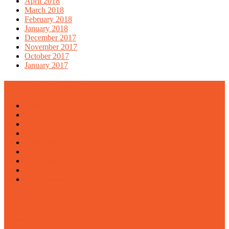
April 2018
March 2018
February 2018
January 2018
December 2017
November 2017
October 2017
January 2017
ENTER PROVIDER
Home
Tentang Kami
Harga Paket
Hotline Marketing
Basecamp
Channel Youtube
Klien Kami
Outbound Khusus Anak
Jasa Pemasangan Flyingfox
KATA KUNCI
Employee
Blessing Hills Trawas
Camping Pacet
Capacity Building