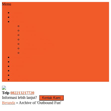
Menu
Home
Profile
Program
Training
Motivasi
Fun Outbound
Family Gathering
Employee Gathering
Outbound LDKS
Rafting Pacet
Harga Paket
Tentang Kami
Kontak
Video
Blog
Basecamp
Telp
082213217720
Informasi lebih lanjut?
Kontak Kami
Beranda
»
Archive of 'Outbound Fun'