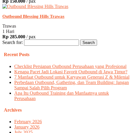
Rp 150.000
/ pax
Outbound Blessing Hills Trawas
Trawas
1 Hari
Rp 285.000
/ pax
Search for:
Recent Posts
Checklist Persiapan Outbound Perusahaan yang Profesional
Kenapa Pacet Jadi Lokasi Favorit Outbound di Jawa Timur?
7 Manfaat Outbound untuk Karyawan Generasi Z & Milenial
Perbedaan Outbound, Gathering, dan Team Building: Jangan
Sampai Salah Pilih Program
Apa Itu Outbound Training dan Manfaatnya untuk
Perusahaan
Archives
February 2026
January 2026
July 2025