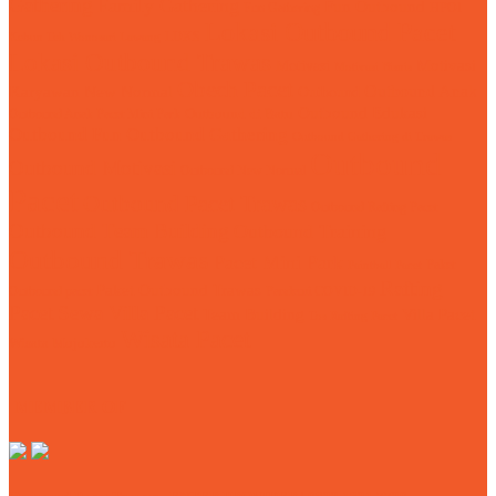
Gathering
Family Gathering
Fun Outbound
Fun Gathering
HPOI
Lokasi Outbound Pacet
LDKS
Kebun Teh Wonosari Lawang
Lokasi Outbound Trawas
Motivasi
Motivasi
Motivasi Bisnis
Obech Pacet
Karyawan
Outbound Anak
New Normal
Outbound
Outbound Edukasi
Outbound Anak Pacet Mini Park
Outbound di Batu
Outbound Fun
Outbound Gathering
Outbound Gathering di Trawas
Outbound
Outbound Motivasi
Outbound New Normal
Pacet
Outbound Pacet Trawas
Outbound Rafting Pacet
Outbound Team Building
Outbound Training
Outbound Trawas
Pacet Mini Park
Paket
Paintball Pacet
Rafting
Paket Outbound Trawas
Outbound pacet
Pandemi COVID-19
Pacet
Sewa Villa Pacet
Team Building
Villa Pacet
Tos Rafting Pacet
Wisata Pacet
Wisata Mojokerto
MEMBER OF