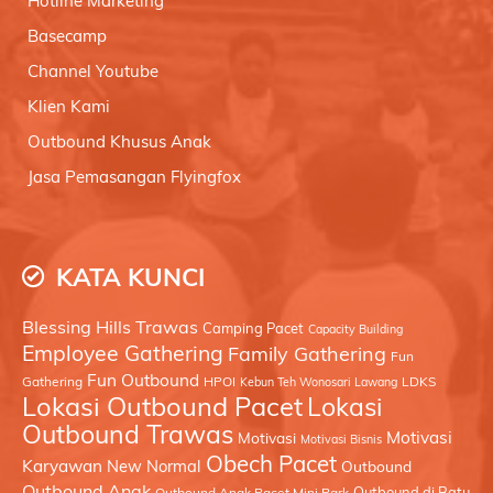
Hotline Marketing
Basecamp
Channel Youtube
Klien Kami
Outbound Khusus Anak
Jasa Pemasangan Flyingfox
KATA KUNCI
Blessing Hills Trawas
Camping Pacet
Capacity Building
Employee Gathering
Family Gathering
Fun
Fun Outbound
Gathering
HPOI
LDKS
Kebun Teh Wonosari Lawang
Lokasi Outbound Pacet
Lokasi
Outbound Trawas
Motivasi
Motivasi
Motivasi Bisnis
Obech Pacet
Karyawan
New Normal
Outbound
Outbound Anak
Outbound di Batu
Outbound Anak Pacet Mini Park