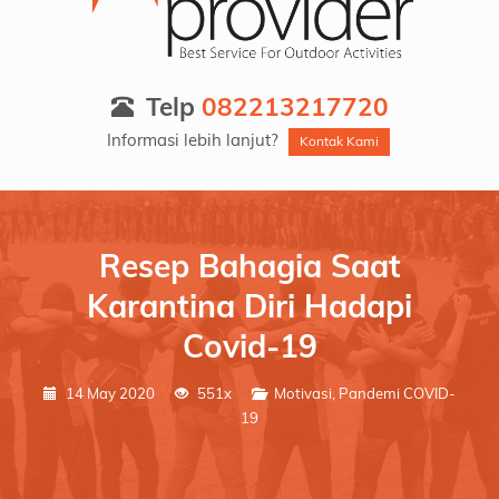
Telp
082213217720
Informasi lebih lanjut?
Kontak Kami
Resep Bahagia Saat
Karantina Diri Hadapi
Covid-19
14 May 2020
551x
Motivasi
,
Pandemi COVID-
19