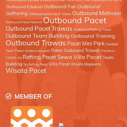
Outbound Fun
Outbound
Outbound Edukasi
Outbound Motivasi
Gathering
Outbound Gathering di Trawas
Outbound Pacet
Outbound New Normal
Outbound Pacet Trawas
Outbound Rafting Pacet
Outbound Team Building
Outbound Training
Outbound Trawas
Pacet Mini Park
Paintball
Paket Outbound Trawas
Paket Outbound pacet
Pandemi
Pacet
Sewa Villa Pacet
Rafting Pacet
Team
COVID-19
Building
Villa Pacet
Wisata Mojokerto
Tos Rafting Pacet
Wisata Pacet
MEMBER OF