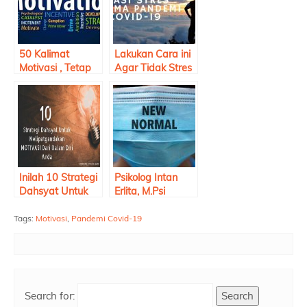
50 Kalimat
Lakukan Cara ini
Motivasi , Tetap
Agar Tidak Stres
Sehat Jiwa Raga
Selama Pandemi
Saat Pandemi
COVID-19
Inilah 10 Strategi
Psikolog Intan
Dahsyat Untuk
Erlita, M.Psi
Melipatgandakan
berikan 5 Tips
MOTIVASI Diri
Hadapi New
Tags:
Motivasi
,
Pandemi Covid-19
Anda
Normal
Search for: