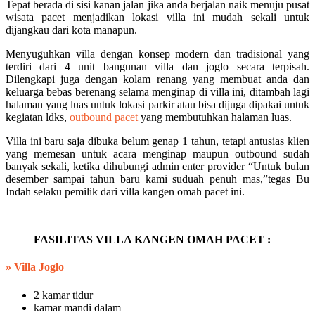
Tepat berada di sisi kanan jalan jika anda berjalan naik menuju pusat
wisata pacet menjadikan lokasi villa ini mudah sekali untuk
dijangkau dari kota manapun.
Menyuguhkan villa dengan konsep modern dan tradisional yang
terdiri dari 4 unit bangunan villa dan joglo secara terpisah.
Dilengkapi juga dengan kolam renang yang membuat anda dan
keluarga bebas berenang selama menginap di villa ini, ditambah lagi
halaman yang luas untuk lokasi parkir atau bisa dijuga dipakai untuk
kegiatan ldks,
outbound pacet
yang membutuhkan halaman luas.
Villa ini baru saja dibuka belum genap 1 tahun, tetapi antusias klien
yang memesan untuk acara menginap maupun outbound sudah
banyak sekali, ketika dihubungi admin enter provider “Untuk bulan
desember sampai tahun baru kami suduah penuh mas,”tegas Bu
Indah selaku pemilik dari villa kangen omah pacet ini.
FASILITAS VILLA KANGEN OMAH PACET :
»
Villa Joglo
2 kamar tidur
kamar mandi dalam