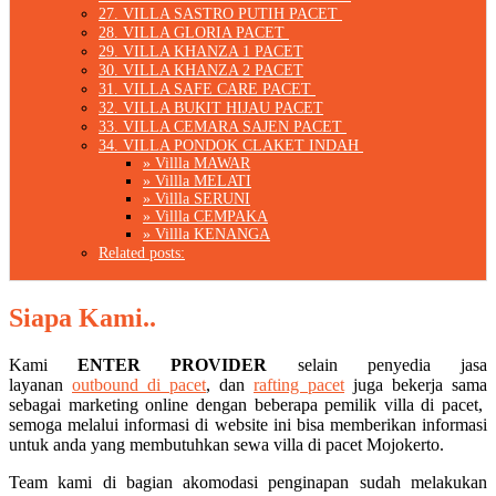
27. VILLA SASTRO PUTIH PACET
28. VILLA GLORIA PACET
29. VILLA KHANZA 1 PACET
30. VILLA KHANZA 2 PACET
31. VILLA SAFE CARE PACET
32. VILLA BUKIT HIJAU PACET
33. VILLA CEMARA SAJEN PACET
34. VILLA PONDOK CLAKET INDAH
» Villla MAWAR
» Villla MELATI
» Villla SERUNI
» Villla CEMPAKA
» Villla KENANGA
Related posts:
Siapa Kami..
Kami
ENTER PROVIDER
selain penyedia jasa
layanan
outbound di pacet
, dan
rafting pacet
juga bekerja sama
sebagai marketing online dengan beberapa pemilik villa di pacet,
semoga melalui informasi di website ini bisa memberikan informasi
untuk anda yang membutuhkan sewa villa di pacet Mojokerto.
Team kami di bagian akomodasi penginapan sudah melakukan