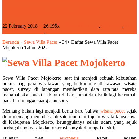
Mojokerto Tahun 2022
22 February 2018
26.195x
Sewa Villa Pacet
,
Villa Pacet
,
Villa
Pacet Kolam Renang
,
Wisata Pacet
Beranda
»
Sewa Villa Pacet
»
34+ Daftar Sewa Villa Pacet
Mojokerto Tahun 2022
Sewa Villa Pacet Mojokerto saat ini menjadi sebuah kebutuhan
pokok bagi para wisatawan yang berkunjung di kawasan wisata
pacet, survey di lapangan memberikan data rata-rata mereka
menghabiskan waktu liburan di hari jumat dan balik lagi ke rumah
pada hari minggu siang atau sore.
Memang bukan lagi menjadi berita baru bahwa
wisata pacet
sejak
dulu memang menjadi salah satu icon dan tujuan wisata khususnya
di Kabupaten Mojokerto, keunggulanya selain udara yang sejuk
berbagai spot wisata dan rekreasi banyak dijumpai di sini.
Dilansir oleh
wikipedia
, Pacet adalah