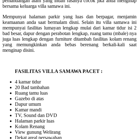
pemandangan alam yang indah rasanya cocok jika anda menginap
bersama keluarga villa samawa ini.
Mempunyai halaman parkir yang luas dan berpagar, menjamin
keamaanan anda saat bermalam disni. Selain itu villa samawa ini
mempunyai fasilitas lumayan lengkap mulai dari kamar tidur isi 2
bad besar, dapur dengan perabotan lengkap, ruang tamu (mbale) nya
juga luas lengkap dengan furniture ditambah fasilitas kolam renang
yang memungkinkan anda bebas berenang berkali-kali saat
menginap disini.
FASILITAS VILLA SAMAWA PACET :
4 kamar tidur
20 Bad tambahan
Ruang tamu luas
Gazebo di atas
Dapur umum
Kamar mandi
TV, Sound dan DVD
Halaman parkir luas
Kolam Renang
View gunung Welirang
Dekat areal persawahan