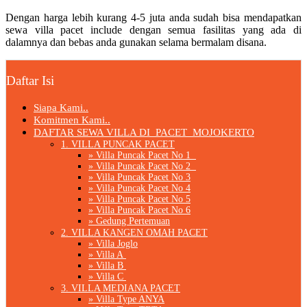
Dengan harga lebih kurang 4-5 juta anda sudah bisa mendapatkan
sewa villa pacet include dengan semua fasilitas yang ada di
dalamnya dan bebas anda gunakan selama bermalam disana.
Daftar Isi
Siapa Kami..
Komitmen Kami..
DAFTAR SEWA VILLA DI PACET MOJOKERTO
1. VILLA PUNCAK PACET
» Villa Puncak Pacet No 1
» Villa Puncak Pacet No 2
» Villa Puncak Pacet No 3
» Villa Puncak Pacet No 4
» Villa Puncak Pacet No 5
» Villa Puncak Pacet No 6
» Gedung Pertemuan
2. VILLA KANGEN OMAH PACET
» Villa Joglo
» Villa A
» Villa B
» Villa C
3. VILLA MEDIANA PACET
» Villa Type ANYA