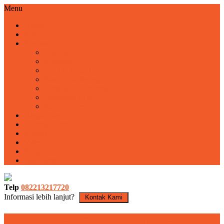
Menu
Home
Profile
Program
Training
Motivasi
Fun Outbound
Family Gathering
Employee Gathering
Outbound LDKS
Rafting Pacet
Harga Paket
Tentang Kami
Kontak
Video
Blog
Basecamp
Telp
082213217720
Informasi lebih lanjut?
Kontak Kami
34+ Daftar Sewa Villa Pacet